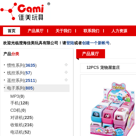
首页
产品展厅
关于我们
联系我们
人力资源
欢迎光临澄海佳美玩具有限公司！请
登陆
或者
创建一个新帐号
.
产品展厅
产品
分类
惯性系列(
3635
)
12PCS 宠物屋套庄
线控系列(
57
)
遥控系列(
2511
)
电子系列(
805
)
MP3(
0
)
手机(
128
)
CD机(
0
)
对讲机(
225
)
收银机(
216
)
电话机(
52
)