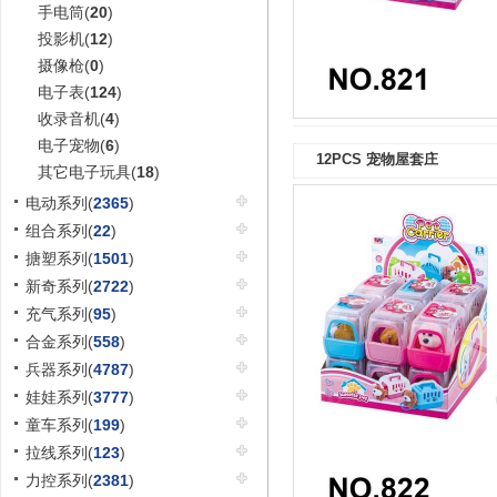
手电筒(
20
)
投影机(
12
)
摄像枪(
0
)
电子表(
124
)
收录音机(
4
)
电子宠物(
6
)
12PCS 宠物屋套庄
其它电子玩具(
18
)
电动系列(
2365
)
组合系列(
22
)
搪塑系列(
1501
)
新奇系列(
2722
)
充气系列(
95
)
合金系列(
558
)
兵器系列(
4787
)
娃娃系列(
3777
)
童车系列(
199
)
拉线系列(
123
)
力控系列(
2381
)