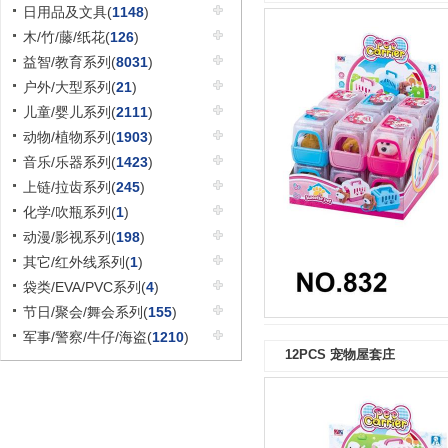
日用品及文具(
1148
)
木/竹/藤/纸花(
126
)
益智/教育系列(
8031
)
户外/大型系列(
21
)
儿童/婴儿系列(
2111
)
动物/植物系列(
1903
)
音乐/乐器系列(
1423
)
上链/拉齿系列(
245
)
化学/吹瓶系列(
1
)
动漫/影视系列(
198
)
其它/红外线系列(
1
)
袋类/EVA/PVC系列(
4
)
节日/聚会/舞会系列(
155
)
军事/警察/牛仔/海盗(
1210
)
12PCS 宠物屋套庄