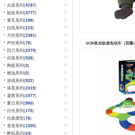
兵器系列(
4787
)
娃娃系列(
3777
)
童车系列(
199
)
拉线系列(
123
)
力控系列(
2381
)
声控系列(
78
)
6CM夜光轨道电动车（双圈
回力系列(
2379
)
自装系列(
526
)
陶瓷系列(
3
)
燃油系列(
0
)
游戏系列(
922
)
体育系列(
2319
)
凝胶系列(
1077
)
夏日系列(
980
)
闪光系列(
175
)
仿真模型(
76
)
变形系列(
1355
)
数码系列(
24
)