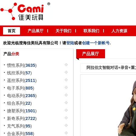
首页
产品展厅
关于我们
联系我们
人力资源
欢迎光临澄海佳美玩具有限公司！请
登陆
或者
创建一个新帐号
.
产品展厅
产品
分类
惯性系列(
3635
)
阿拉伯文智能对话+录音+重
线控系列(
57
)
遥控系列(
2511
)
电子系列(
805
)
电动系列(
2365
)
组合系列(
22
)
搪塑系列(
1501
)
新奇系列(
2722
)
充气系列(
95
)
合金系列(
558
)