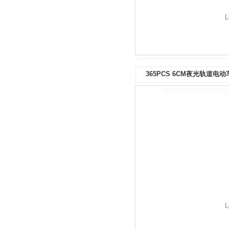
L
365PCS 6CM夜光轨道电
L