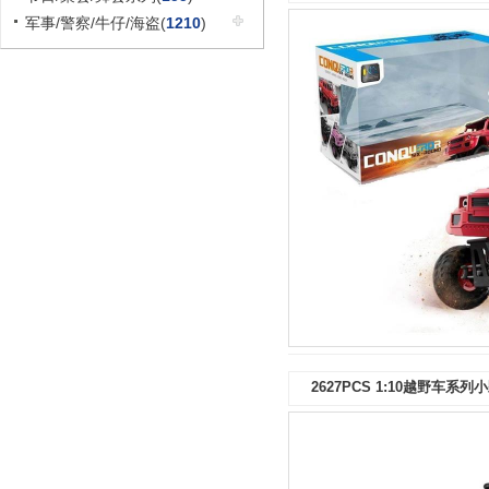
军事/警察/牛仔/海盗(
1210
)
2627PCS 1:10越野车