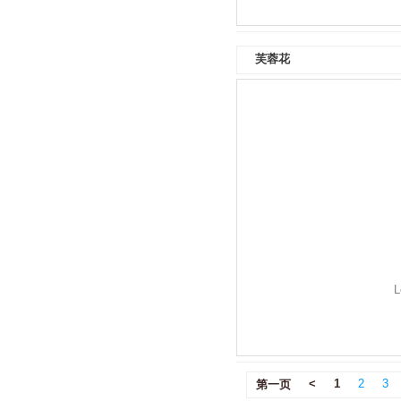
芙蓉花
L
<
1
2
3
第一页