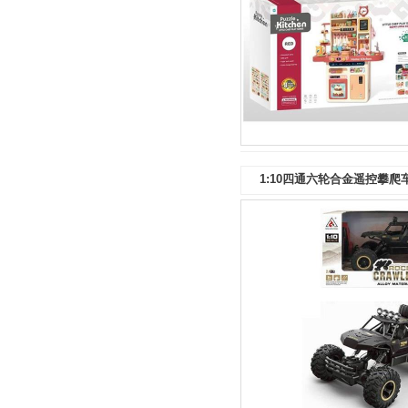
1:10四通六轮合金遥控攀爬