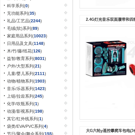
科学系列(
0
)
无功能系列(
35
)
2.4G灯光音乐双面履带和四
礼品/工艺品(
2244
)
毛绒(软)系列(
89
)
家庭用品系列(
10023
)
日用品及文具(
1148
)
木/竹/藤/纸花(
126
)
益智/教育系列(
8031
)
户外/大型系列(
21
)
儿童/婴儿系列(
2111
)
动物/植物系列(
1903
)
音乐/乐器系列(
1423
)
上链/拉齿系列(
245
)
化学/吹瓶系列(
1
)
动漫/影视系列(
198
)
其它/红外线系列(
1
)
袋类/EVA/PVC系列(
4
)
大G六轮y遥控攀爬车包电(3
节日/聚会/舞会系列(
155
)