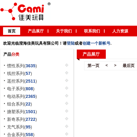
首页
产品展厅
关于我们
联系我们
人力资源
欢迎光临澄海佳美玩具有限公司！请
登陆
或者
创建一个新帐号
.
产品展厅
产品
分类
<
>
惯性系列(
3635
)
第一页
最后页
线控系列(
57
)
遥控系列(
2511
)
电子系列(
808
)
电动系列(
2365
)
组合系列(
22
)
搪塑系列(
1501
)
新奇系列(
2722
)
充气系列(
95
)
合金系列(
558
)