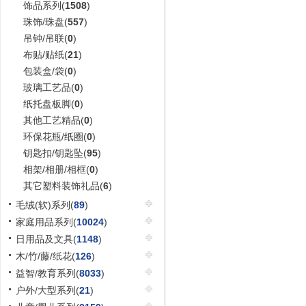
饰品系列(
1508
)
珠饰/珠盘(
557
)
吊钟/吊联(
0
)
布贴/贴纸(
21
)
包装盒/袋(
0
)
玻璃工艺品(
0
)
纸托盘板脚(
0
)
其他工艺精品(
0
)
环保花瓶/纸圈(
0
)
钥匙扣/钥匙坠(
95
)
相架/相册/相框(
0
)
其它塑料装饰礼品(
6
)
毛绒(软)系列(
89
)
家庭用品系列(
10024
)
日用品及文具(
1148
)
木/竹/藤/纸花(
126
)
益智/教育系列(
8033
)
户外/大型系列(
21
)