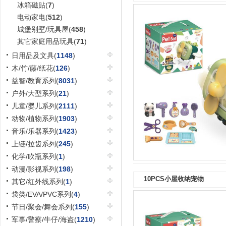
冰箱磁贴(
7
)
电动家电(
512
)
城堡别墅/玩具屋(
458
)
其它家庭用品玩具(
71
)
日用品及文具(
1148
)
木/竹/藤/纸花(
126
)
益智/教育系列(
8031
)
户外/大型系列(
21
)
儿童/婴儿系列(
2111
)
动物/植物系列(
1903
)
音乐/乐器系列(
1423
)
上链/拉齿系列(
245
)
化学/吹瓶系列(
1
)
动漫/影视系列(
198
)
10PCS小屋收纳宠物
其它/红外线系列(
1
)
袋类/EVA/PVC系列(
4
)
节日/聚会/舞会系列(
155
)
军事/警察/牛仔/海盗(
1210
)