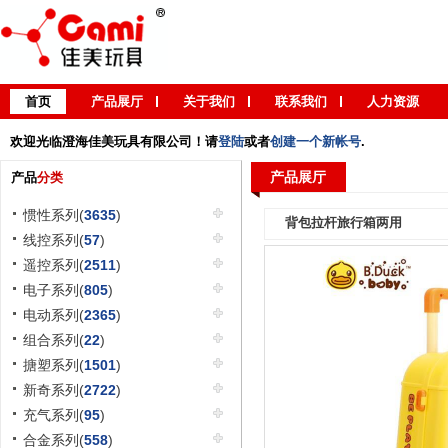
首页
产品展厅
关于我们
联系我们
人力资源
欢迎光临澄海佳美玩具有限公司！请
登陆
或者
创建一个新帐号
.
产品展厅
产品
分类
惯性系列(
3635
)
背包拉杆旅行箱两用
线控系列(
57
)
遥控系列(
2511
)
电子系列(
805
)
电动系列(
2365
)
组合系列(
22
)
搪塑系列(
1501
)
新奇系列(
2722
)
充气系列(
95
)
合金系列(
558
)