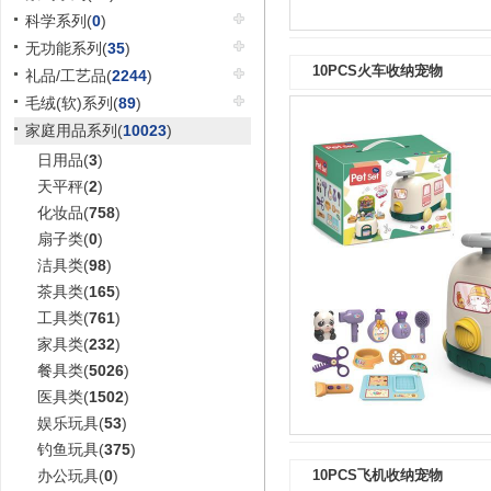
科学系列(
0
)
无功能系列(
35
)
10PCS火车收纳宠物
礼品/工艺品(
2244
)
毛绒(软)系列(
89
)
家庭用品系列(
10023
)
日用品(
3
)
天平秤(
2
)
化妆品(
758
)
扇子类(
0
)
洁具类(
98
)
茶具类(
165
)
工具类(
761
)
家具类(
232
)
餐具类(
5026
)
医具类(
1502
)
娱乐玩具(
53
)
钓鱼玩具(
375
)
办公玩具(
0
)
10PCS飞机收纳宠物