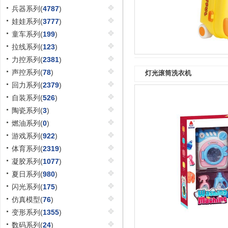
兵器系列(
4787
)
娃娃系列(
3777
)
童车系列(
199
)
拉线系列(
123
)
力控系列(
2381
)
声控系列(
78
)
灯光滚筒洗衣机
回力系列(
2379
)
自装系列(
526
)
陶瓷系列(
3
)
燃油系列(
0
)
游戏系列(
922
)
体育系列(
2319
)
凝胶系列(
1077
)
夏日系列(
980
)
闪光系列(
175
)
仿真模型(
76
)
变形系列(
1355
)
数码系列(
24
)