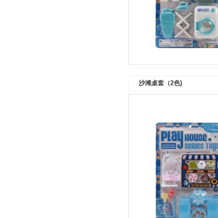
沙滩桌套（2色)