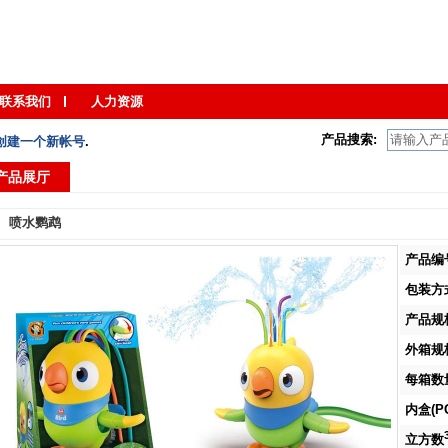
联系我们
人力资源
产品搜索:
创建一个新帐号
.
产品展厅
喷水鹦鹉
产品编号
包装方式
产品规格
外箱规格
每箱数量
内盒(PC
立方数