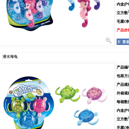
内盒(PC
立方数
毛重/净重
产品价格
潜水海龟
产品编号
包装方式
产品规格
外箱规格
每箱数量
内盒(PC
立方数
毛重/净重