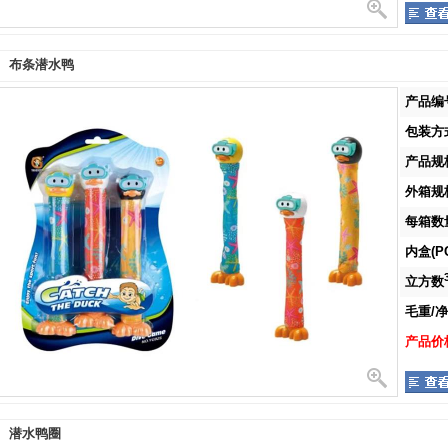
布条潜水鸭
产品编号
包装方式
产品规格
外箱规格
每箱数量
内盒(PC
立方数
毛重/净重
产品价格
潜水鸭圈