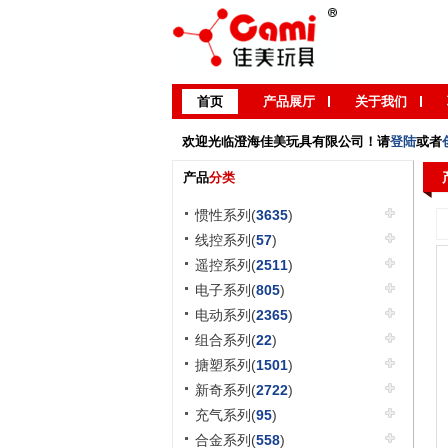
首页
产品展厅
关于我们
欢迎光临澄海佳美玩具有限公司！请
登陆
或者
产品
分类
惯性系列(
3635
)
线控系列(
57
)
遥控系列(
2511
)
电子系列(
805
)
电动系列(
2365
)
组合系列(
22
)
搪塑系列(
1501
)
新奇系列(
2722
)
充气系列(
95
)
合金系列(
558
)