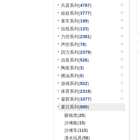
兵器系列(
4787
)
娃娃系列(
3777
)
童车系列(
199
)
拉线系列(
123
)
力控系列(
2381
)
声控系列(
78
)
回力系列(
2379
)
自装系列(
526
)
陶瓷系列(
3
)
燃油系列(
0
)
游戏系列(
922
)
体育系列(
2319
)
凝胶系列(
1077
)
夏日系列(
980
)
眼镜类(
25
)
沙滩船(
15
)
沙滩车(
115
)
潜水玩具(
56
)