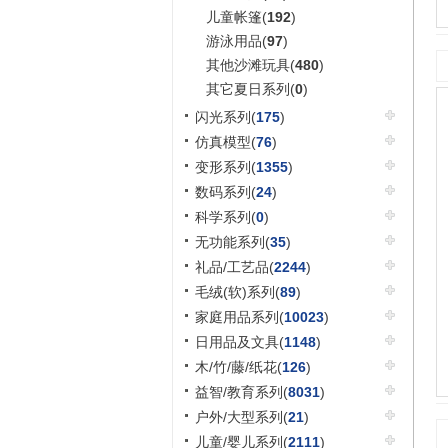
儿童帐篷(
192
)
游泳用品(
97
)
其他沙滩玩具(
480
)
其它夏日系列(
0
)
闪光系列(
175
)
仿真模型(
76
)
变形系列(
1355
)
数码系列(
24
)
科学系列(
0
)
无功能系列(
35
)
礼品/工艺品(
2244
)
毛绒(软)系列(
89
)
家庭用品系列(
10023
)
日用品及文具(
1148
)
木/竹/藤/纸花(
126
)
益智/教育系列(
8031
)
户外/大型系列(
21
)
儿童/婴儿系列(
2111
)