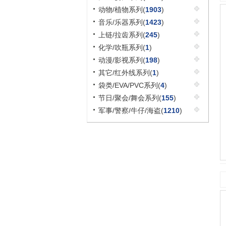
动物/植物系列(
1903
)
音乐/乐器系列(
1423
)
上链/拉齿系列(
245
)
化学/吹瓶系列(
1
)
动漫/影视系列(
198
)
其它/红外线系列(
1
)
袋类/EVA/PVC系列(
4
)
节日/聚会/舞会系列(
155
)
军事/警察/牛仔/海盗(
1210
)