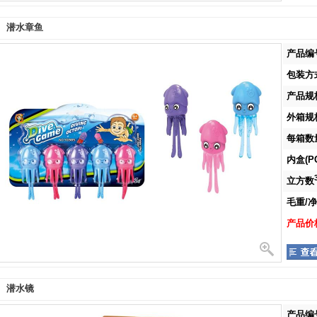
潜水章鱼
产品编号
包装方式
产品规格
外箱规格
每箱数量
内盒(PC
立方数
毛重/净重
产品价格
潜水镜
产品编号