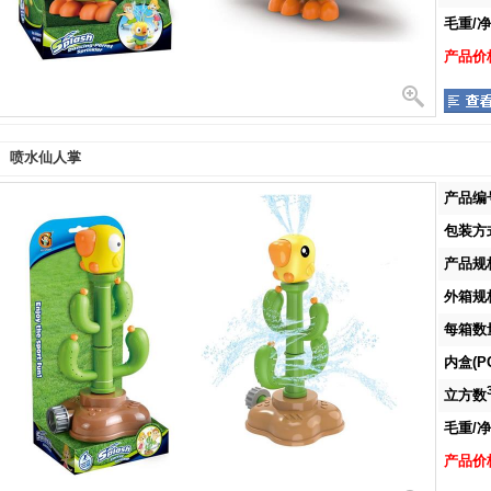
毛重/净重
产品价格
喷水仙人掌
产品编号
包装方式
产品规格
外箱规格
每箱数量
内盒(PC
立方数
毛重/净重
产品价格