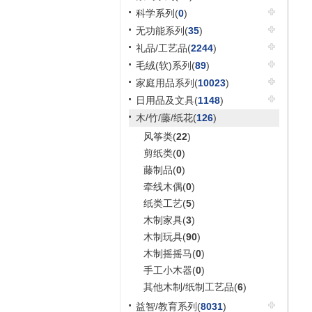
科学系列(
0
)
无功能系列(
35
)
礼品/工艺品(
2244
)
毛绒(软)系列(
89
)
家庭用品系列(
10023
)
日用品及文具(
1148
)
木/竹/藤/纸花(
126
)
风筝类(
22
)
剪纸类(
0
)
藤制品(
0
)
牵线木偶(
0
)
纸类工艺(
5
)
木制家具(
3
)
木制玩具(
90
)
木制摇摇马(
0
)
手工小木器(
0
)
其他木制/纸制工艺品(
6
)
益智/教育系列(
8031
)