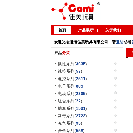
首页
产品展厅
关于我们
欢迎光临澄海佳美玩具有限公司！请
登陆
或者
产品
分类
惯性系列(
3635
)
线控系列(
57
)
遥控系列(
2511
)
电子系列(
805
)
电动系列(
2365
)
组合系列(
22
)
搪塑系列(
1501
)
新奇系列(
2722
)
充气系列(
95
)
合金系列(
558
)