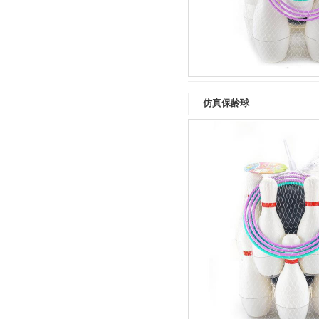
仿真保龄球