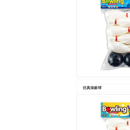
仿真保龄球