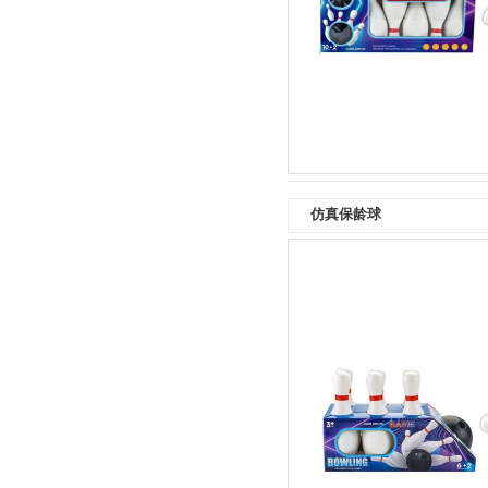
仿真保龄球