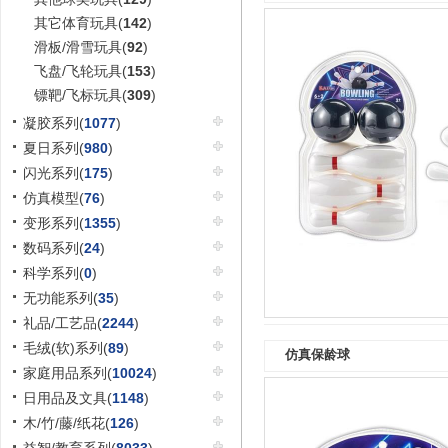
其它体育玩具(
142
)
滑板/滑雪玩具(
92
)
飞盘/飞轮玩具(
153
)
镖靶/飞标玩具(
309
)
凝胶系列(
1077
)
夏日系列(
980
)
闪光系列(
175
)
仿真模型(
76
)
变形系列(
1355
)
数码系列(
24
)
科学系列(
0
)
无功能系列(
35
)
礼品/工艺品(
2244
)
毛绒(软)系列(
89
)
仿真保龄球
家庭用品系列(
10024
)
日用品及文具(
1148
)
木/竹/藤/纸花(
126
)