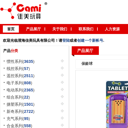
首页
产品展厅
关于我们
联系我们
人力资源
欢迎光临澄海佳美玩具有限公司！请
登陆
或者
创建一个新帐号
.
产品展厅
产品
分类
惯性系列(
3635
)
保龄球
线控系列(
57
)
遥控系列(
2511
)
电子系列(
808
)
电动系列(
2365
)
组合系列(
22
)
搪塑系列(
1501
)
新奇系列(
2722
)
充气系列(
95
)
合金系列(
558
)