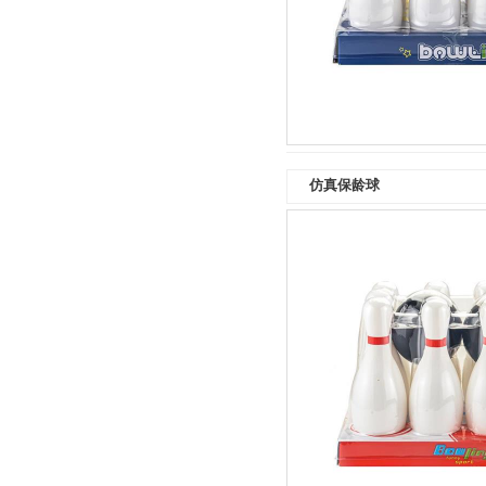
仿真保龄球