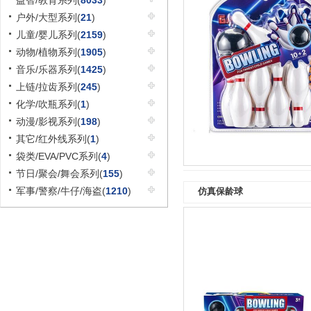
益智/教育系列(
8033
)
户外/大型系列(
21
)
儿童/婴儿系列(
2159
)
动物/植物系列(
1905
)
音乐/乐器系列(
1425
)
上链/拉齿系列(
245
)
化学/吹瓶系列(
1
)
动漫/影视系列(
198
)
其它/红外线系列(
1
)
袋类/EVA/PVC系列(
4
)
节日/聚会/舞会系列(
155
)
军事/警察/牛仔/海盗(
1210
)
仿真保龄球