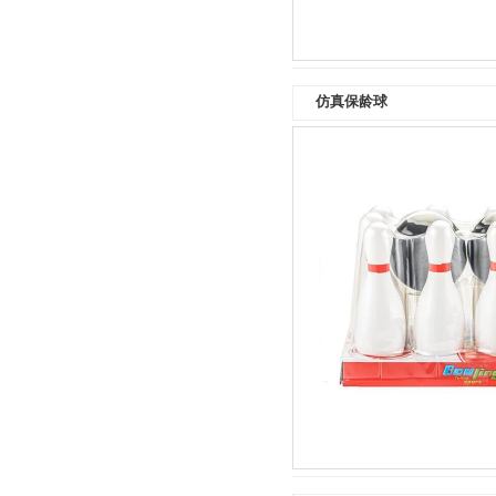
仿真保龄球