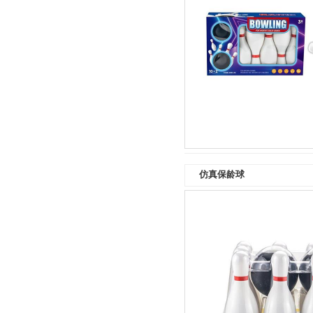
仿真保龄球