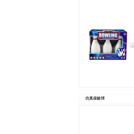
仿真保龄球