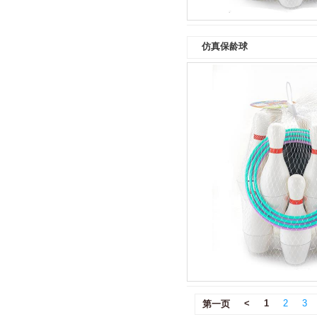
仿真保龄球
<
1
2
3
第一页