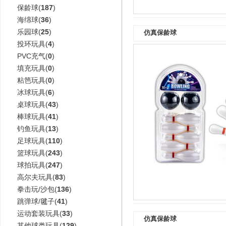
保龄球(
187
)
海绵球(
36
)
乐园球(
25
)
仿真保龄球
投环玩具(
4
)
PVC充气(
0
)
填充玩具(
0
)
粘笆玩具(
0
)
冰球玩具(
6
)
桌球玩具(
43
)
棒球玩具(
41
)
钓鱼玩具(
13
)
足球玩具(
110
)
篮球玩具(
243
)
球拍玩具(
247
)
高尔夫玩具(
83
)
拳击玩/沙包(
136
)
跳弹球/毽子(
41
)
运动套装玩具(
33
)
仿真保龄球
其他球类玩具(
129
)