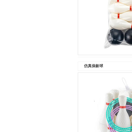
仿真保龄球