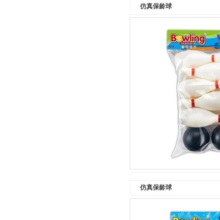
仿真保龄球
仿真保龄球