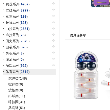
兵器系列(
4787
)
娃娃系列(
3777
)
童车系列(
199
)
拉线系列(
123
)
力控系列(
2381
)
声控系列(
78
)
仿真保龄球
回力系列(
2379
)
自装系列(
526
)
陶瓷系列(
3
)
燃油系列(
0
)
游戏系列(
922
)
体育系列(
2319
)
跳绳类(
148
)
哑铃类(
0
)
波板类(
0
)
排球类(
11
)
呼拉圈(
31
)
乒乓球(
51
)