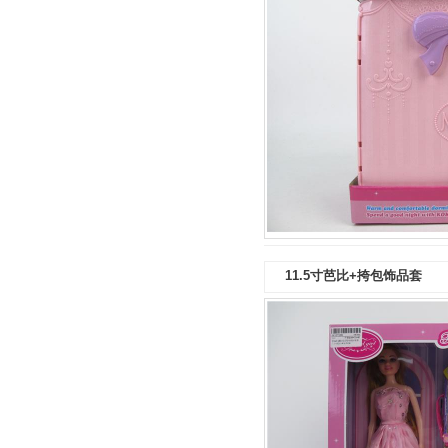
11.5寸芭比+挎包饰品套