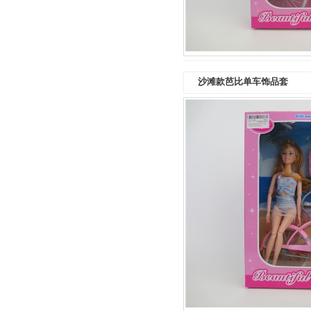
沙滩款芭比单车饰品套