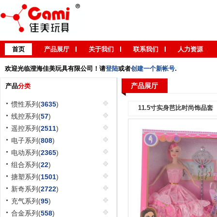
首页
产品展厅
关于我们
联系我们
人力资源
欢迎光临澄海佳美玩具有限公司！请
登陆
或者
创建一个新帐号
.
产品展厅
产品
分类
惯性系列(
3635
)
11.5寸实身芭比时尚饰品套
线控系列(
57
)
遥控系列(
2511
)
电子系列(
808
)
电动系列(
2365
)
组合系列(
22
)
搪塑系列(
1501
)
新奇系列(
2722
)
充气系列(
95
)
合金系列(
558
)