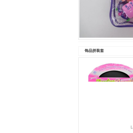
饰品拼装套
L