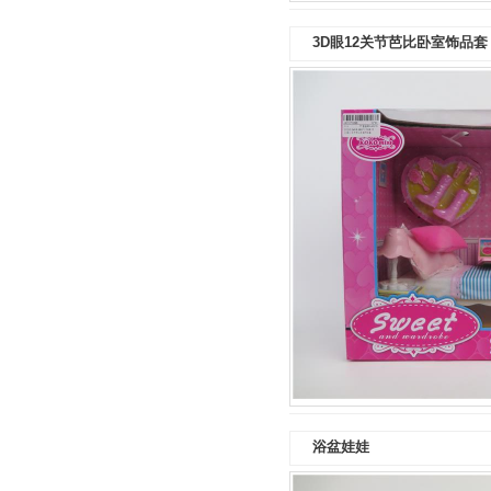
3D眼12关节芭比卧室饰品套
浴盆娃娃