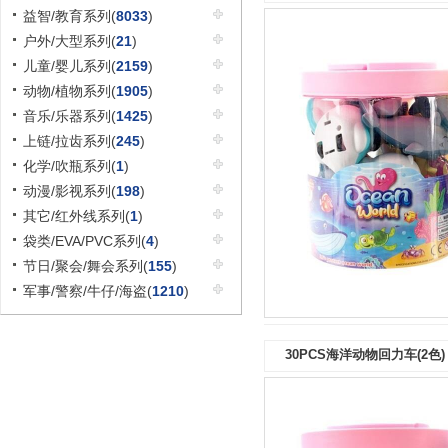
益智/教育系列(
8033
)
户外/大型系列(
21
)
儿童/婴儿系列(
2159
)
动物/植物系列(
1905
)
音乐/乐器系列(
1425
)
上链/拉齿系列(
245
)
化学/吹瓶系列(
1
)
动漫/影视系列(
198
)
其它/红外线系列(
1
)
袋类/EVA/PVC系列(
4
)
节日/聚会/舞会系列(
155
)
军事/警察/牛仔/海盗(
1210
)
30PCS海洋动物回力车(2色)