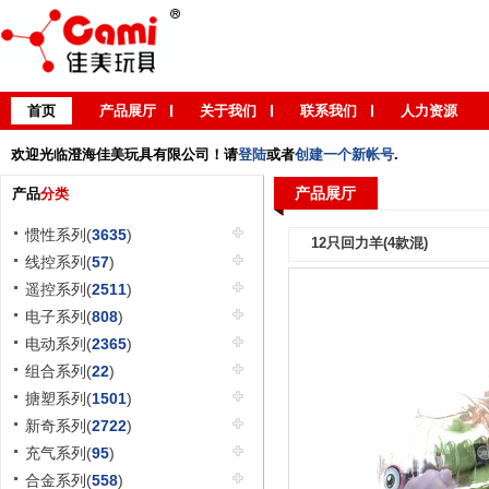
首页
产品展厅
关于我们
联系我们
人力资源
欢迎光临澄海佳美玩具有限公司！请
登陆
或者
创建一个新帐号
.
产品展厅
产品
分类
惯性系列(
3635
)
12只回力羊(4款混)
线控系列(
57
)
遥控系列(
2511
)
电子系列(
808
)
电动系列(
2365
)
组合系列(
22
)
搪塑系列(
1501
)
新奇系列(
2722
)
充气系列(
95
)
合金系列(
558
)